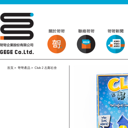
首頁
>
哿哿產品
>
Club 2 左鄰右舍