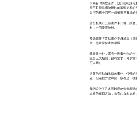
與為台灣而教合作，設計藝術課程
望不只能推廣陳澄波前輩藝術家的
台灣的孩子們有一個被世界看見的
計分板塊以五張畫作卡代替，讓盒
材，一同愛護地球。
每張畫作卡皆以畫作本身呈現（無
低，盡量保持畫作原樣。
除畫作卡外，還有一副畫作介紹卡
區分五大類別，如有需求，可以當
可以玩）
含其他更動如收錄的畫作、代幣的
處，但遊戲方法和第一版都是一樣
我們設計了許多可以用此盒遊戲玩
更多的遊戲方法，會在此頁面更新